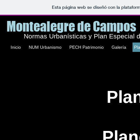
Esta página web se diseñó con la platafor
Montealegre de Campo
Normas Urbanísticas y Plan Especial d
Inicio
NUM Urbanismo
PECH Patrimonio
Galería
Pla
Pla
Pla